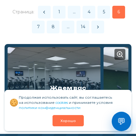
Страница:
1
...
4
5
6
7
8
...
14
Ждем вас
Продолжая использовать сайт, вы соглашаетесь
ежедневно с 9:00 до 21:00
на использование
cookies
и принимаете условия
политики конфиденциальности
Москва, ул. Электродная дом 5
💬
Хорошо