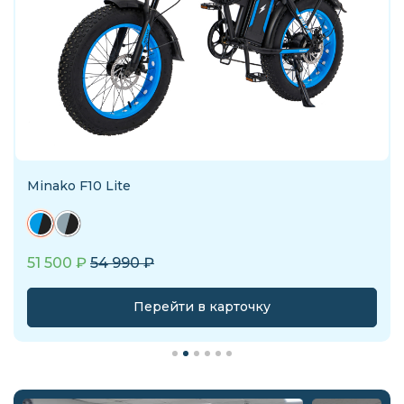
Minako F10 Lite
51 500
₽
54 990
₽
Перейти в карточку