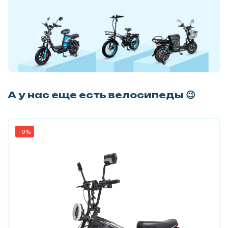
А у нас еще есть велосипеды 😉
-9%