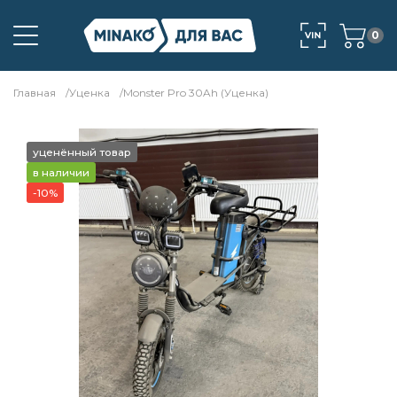
0
Главная
Уценка
Monster Pro 30Ah (Уценка)
уценённый товар
в наличии
-10%