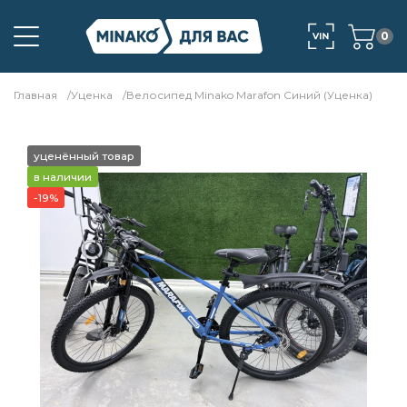
0
Главная
Уценка
Велосипед Minako Marafon Синий (Уценка)
уценённый товар
в наличии
-19%